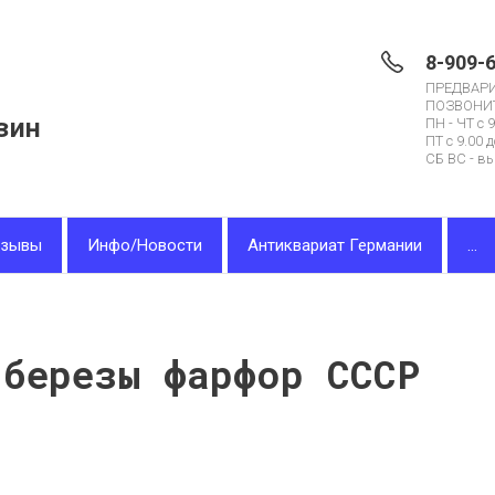
8-909-
ПРЕДВАР
ПОЗВОНИ
зин
ПН - ЧТ с 9
ПТ с 9.00 д
СБ ВС - в
тзывы
Инфо/Новости
Антиквариат Германии
...
 березы фарфор СССР