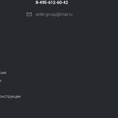
8-495-612-60-42
antik-group@mail.ru
рия
и
онструкции