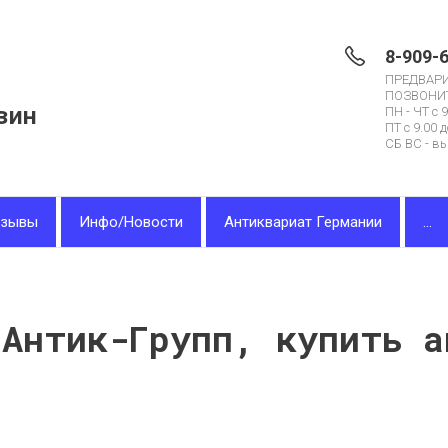
8-909-
ПРЕДВАР
ПОЗВОНИ
зин
ПН - ЧТ с 9
ПТ с 9.00 д
СБ ВС - в
тзывы
Инфо/Новости
Антиквариат Германии
...
 Антик-Групп, купить а