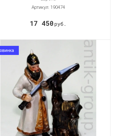
Артикул:
190474
17 450
руб.
овинка