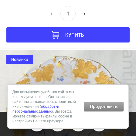
КУПИТЬ
Новинка
Для повышения удобства сайта мы
используем cookies. Оставаясь на
сайте, вы соглашаетесь с политикой
Продолжить
их применения (
обработки
персональных данных
). Вы всегда
можете отключить файлы cookie в
настройках Вашего браузера.