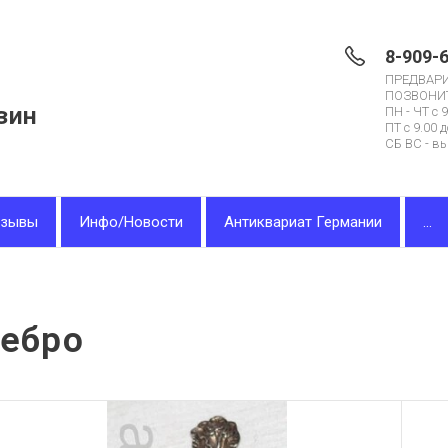
8-909-
ПРЕДВАР
ПОЗВОНИ
зин
ПН - ЧТ с 9
ПТ с 9.00 д
СБ ВС - в
тзывы
Инфо/Новости
Антиквариат Германии
...
ребро