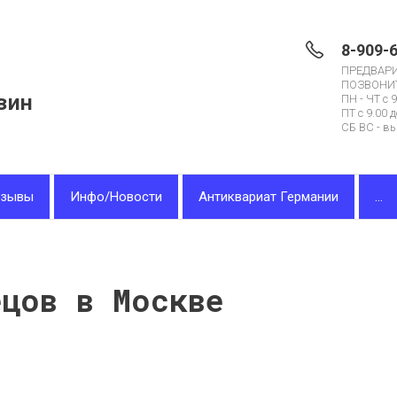
8-909-
ПРЕДВАР
ПОЗВОНИ
зин
ПН - ЧТ с 9
ПТ с 9.00 д
СБ ВС - в
тзывы
Инфо/Новости
Антиквариат Германии
...
ецов в Москве