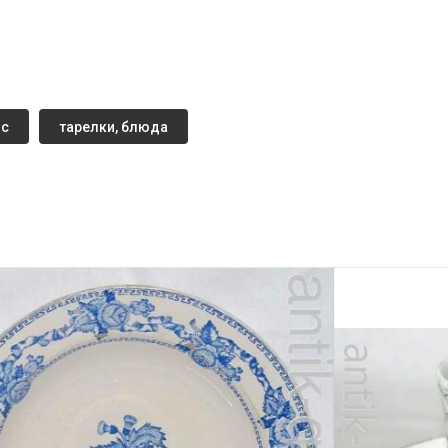
нс
тарелки, блюда