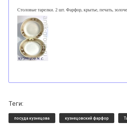
Столовые тарелки. 2 шт. Фарфор, крытье, печать, золоч
теги:
посуда кузнецова
кузнецовский фарфор
Т