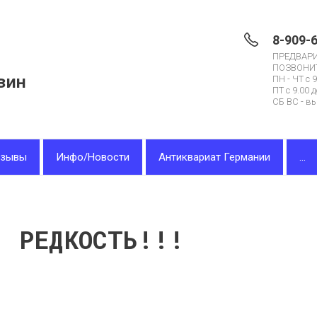
8-909-
ПРЕДВАР
ПОЗВОНИ
зин
ПН - ЧТ с 9
ПТ с 9.00 д
СБ ВС - в
тзывы
Инфо/Новости
Антиквариат Германии
...
. РЕДКОСТЬ!!!