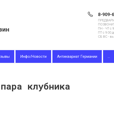
8-909-
ПРЕДВАР
ПОЗВОНИ
зин
ПН - ЧТ с 9
ПТ с 9.00 д
СБ ВС - в
тзывы
Инфо/Новости
Антиквариат Германии
...
 пара клубника