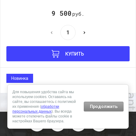
9 500
руб.
КУПИТЬ
Новинка
Для повышения удобства сайта мы
используем cookies. Оставаясь на
сайте, вы соглашаетесь с политикой
Продолжить
их применения (
обработки
персональных данных
). Вы всегда
можете отключить файлы cookie в
настройках Вашего браузера.